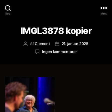
Søg
Menu
IMGL3878 kopier
Af
Clement
21. januar 2025
Indlægsforfatter
Indlægsdato
til
Ingen kommentarer
IMGL3878
kopier