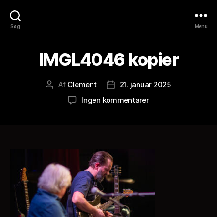
Søg
Menu
IMGL4046 kopier
Af
Clement
21. januar 2025
Indlægsforfatter
Indlægsdato
til
Ingen kommentarer
IMGL4046
kopier