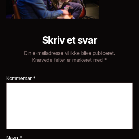
Skriv et svar
Din e-mailadresse vil ikke blive publiceret.
Krævede felter er markeret med
*
Kommentar
*
Navn
*