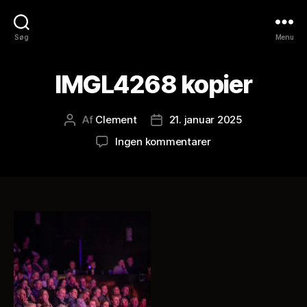
Søg
Menu
IMGL4268 kopier
Af
Clement
21. januar 2025
Indlægsforfatter
Indlægsdato
til
Ingen kommentarer
IMGL4268
kopier